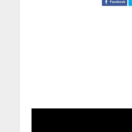
Facebook