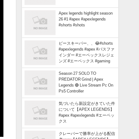
Apex legends highlight season
26 #1 #apex #apexlegends
#shorts #shots
ピースキーパー、、😂#shorts
#apexlegends #apex #パスファ
インダー #エーペックスレジェ
ンズ #エーペックス #gaming
Season 27 SOLO TO
PREDATOR Grind | Apex
Legends 🔴 Live Stream Pc On
Ps5 Controller
気づいたら新設定がきていた件
について【APEX LEGENDS】
#apex #apexlegends #エーペッ
クス
クレーバーで勝率が上がる配信