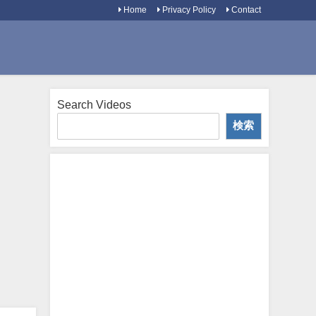
Home
Privacy Policy
Contact
Search Videos
検索