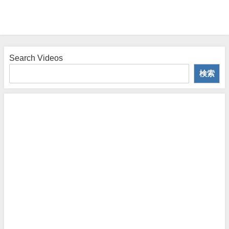
Search Videos
検索