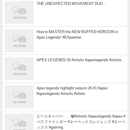
THE UNEXPECTED MOVEMENT DUO...
How to MASTER the NEW BUFFED HORIZON in
Apex Legends! #EApartner
APEX LEGENDS 55 #shorts #apexlegends #shorts
Apex legends highlight season 26 #1 #apex
#apexlegends #shorts #shots
ピースキーパー、、😂#shorts #apexlegends #apex #
パスファインダー #エーペックスレジェンズ #エーペ
ックス #gaming