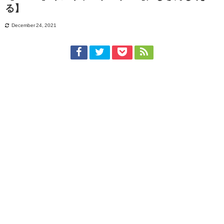
る】
December 24, 2021