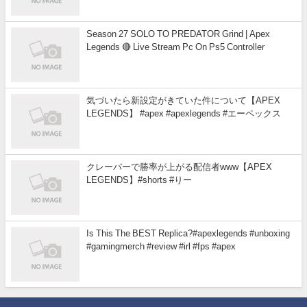
Season 27 SOLO TO PREDATOR Grind | Apex
Legends 🔴 Live Stream Pc On Ps5 Controller
気づいたら新設定がきていた件について【APEX
LEGENDS】 #apex #apexlegends #エーペックス
クレーバーで勝率が上がる配信者www【APEX
LEGENDS】#shorts #りー
Is This The BEST Replica?#apexlegends #unboxing
#gamingmerch #review #irl #fps #apex