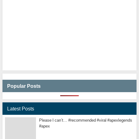
Popular Posts
Latest Posts
Please I can’t… #recommended #viral #apexlegends
#apex