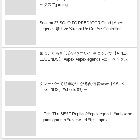
ックス #gaming
Season 27 SOLO TO PREDATOR Grind | Apex
Legends 🔴 Live Stream Pc On Ps5 Controller
気づいたら新設定がきていた件について【APEX
LEGENDS】 #apex #apexlegends #エーペックス
クレーバーで勝率が上がる配信者www【APEX
LEGENDS】#shorts #りー
Is This The BEST Replica?#apexlegends #unboxing
#gamingmerch #review #irl #fps #apex