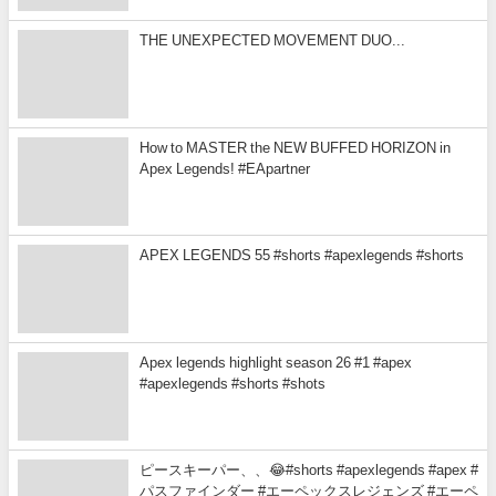
THE UNEXPECTED MOVEMENT DUO...
How to MASTER the NEW BUFFED HORIZON in
Apex Legends! #EApartner
APEX LEGENDS 55 #shorts #apexlegends #shorts
Apex legends highlight season 26 #1 #apex
#apexlegends #shorts #shots
ピースキーパー、、😂#shorts #apexlegends #apex #
パスファインダー #エーペックスレジェンズ #エーペ