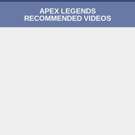
APEX LEGENDS
RECOMMENDED VIDEOS