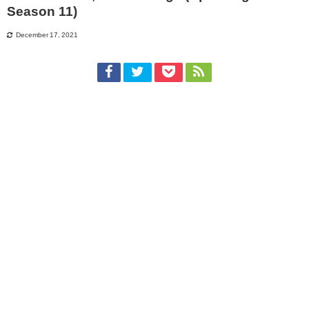
Season 11)
December 17, 2021