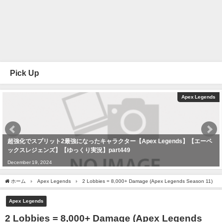
Pick Up
Apex Legends
超強化でスプリット2最強になったキャラクター【Apex Legends】【エーペ
ックスレジェンズ】【ゆっくり実況】part449
December 19, 2024
ホーム
Apex Legends
2 Lobbies = 8,000+ Damage (Apex Legends Season 11)
Apex Legends
2 Lobbies = 8,000+ Damage (Apex Legends