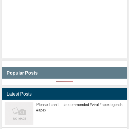
Popular Posts
Latest Posts
Please I can’t… #recommended #viral #apexlegends
#apex