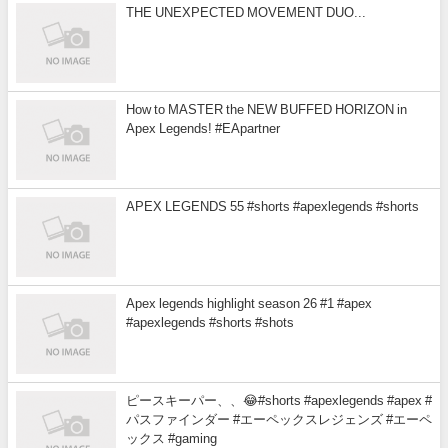
THE UNEXPECTED MOVEMENT DUO...
How to MASTER the NEW BUFFED HORIZON in
Apex Legends! #EApartner
APEX LEGENDS 55 #shorts #apexlegends #shorts
Apex legends highlight season 26 #1 #apex
#apexlegends #shorts #shots
ピースキーパー、、😂#shorts #apexlegends #apex #
パスファインダー #エーペックスレジェンズ #エーペ
ックス #gaming