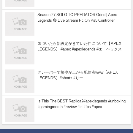
Season 27 SOLO TO PREDATOR Grind | Apex
Legends 🔴 Live Stream Pc On Ps5 Controller
気づいたら新設定がきていた件について【APEX
LEGENDS】 #apex #apexlegends #エーペックス
クレーバーで勝率が上がる配信者www【APEX
LEGENDS】#shorts #りー
Is This The BEST Replica?#apexlegends #unboxing
#gamingmerch #review #irl #fps #apex