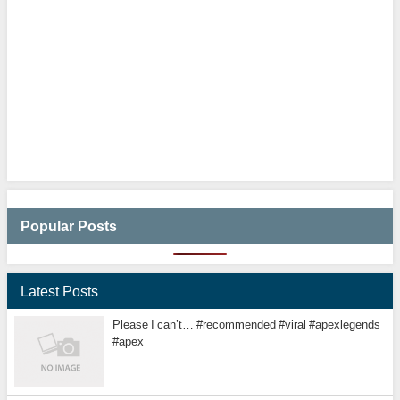
Popular Posts
Latest Posts
Please I can’t… #recommended #viral #apexlegends
#apex