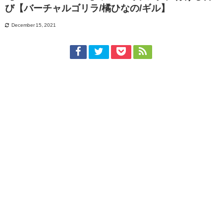
び【バーチャルゴリラ/橘ひなの/ギル】
December 15, 2021