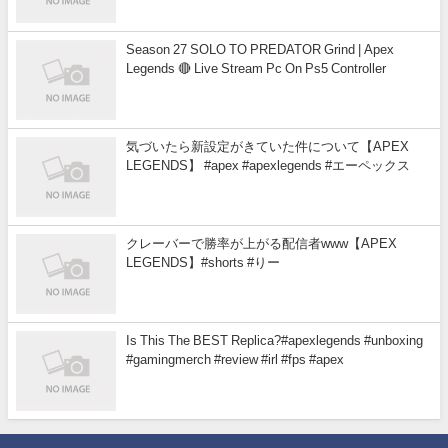
Season 27 SOLO TO PREDATOR Grind | Apex
Legends 🔴 Live Stream Pc On Ps5 Controller
気づいたら新設定がきていた件について【APEX
LEGENDS】 #apex #apexlegends #エーペックス
クレーバーで勝率が上がる配信者www【APEX
LEGENDS】#shorts #りー
Is This The BEST Replica?#apexlegends #unboxing
#gamingmerch #review #irl #fps #apex