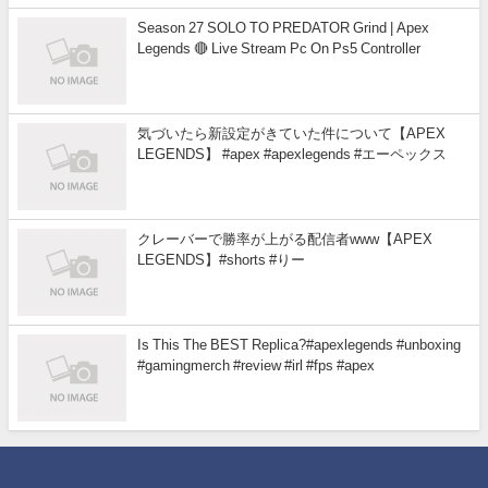
Season 27 SOLO TO PREDATOR Grind | Apex
Legends 🔴 Live Stream Pc On Ps5 Controller
気づいたら新設定がきていた件について【APEX
LEGENDS】 #apex #apexlegends #エーペックス
クレーバーで勝率が上がる配信者www【APEX
LEGENDS】#shorts #りー
Is This The BEST Replica?#apexlegends #unboxing
#gamingmerch #review #irl #fps #apex