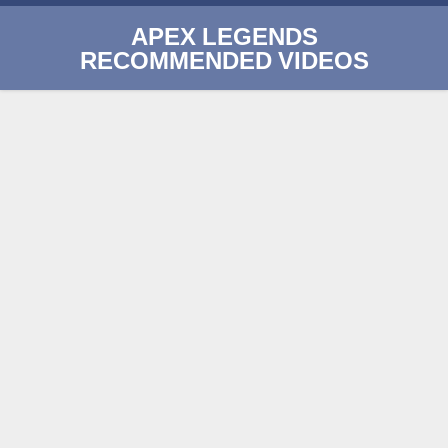
APEX LEGENDS
RECOMMENDED VIDEOS