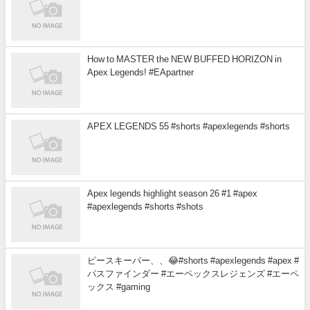
How to MASTER the NEW BUFFED HORIZON in
Apex Legends! #EApartner
APEX LEGENDS 55 #shorts #apexlegends #shorts
Apex legends highlight season 26 #1 #apex
#apexlegends #shorts #shots
ピースキーパー、、😂#shorts #apexlegends #apex #
パスファインダー #エーペックスレジェンズ #エーペ
ックス #gaming