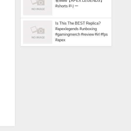
者www【APEX LEGENDS】
#shorts #りー
Is This The BEST Replica?
#apexlegends #unboxing
#gamingmerch #review #irl #fps
#apex