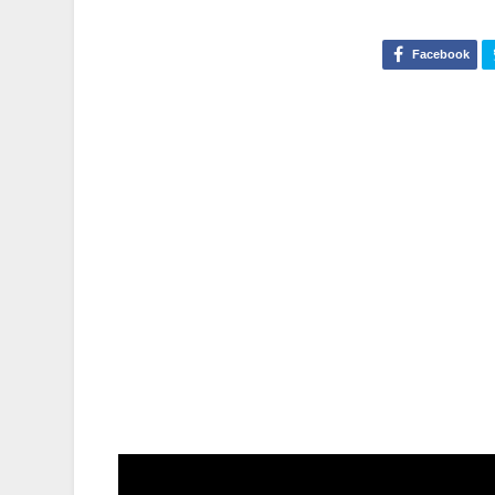
Facebook