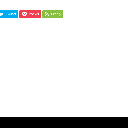
Twitter
Pocket
Feedly