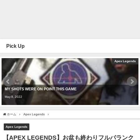
Pick Up
Apex Legends
MY SHOTS WERE ON POINT THIS GAME
May 8, 2022
ホーム
Apex Legends
【APEX LEGENDS】お盆も終わりフルパランク【バーチャ
Apex Legends
【APEX LEGENDS】お盆も終わりフルパランク