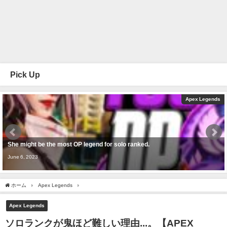
Pick Up
Apex Legends
She might be the most OP legend for solo ranked.
June 6, 2023
ホーム
Apex Legends
ソロランクが鬼ほど難しい理由...。【APEX LEGENDS】 #apexleg
Apex Legends
ソロランクが鬼ほど難しい理由...。【APEX