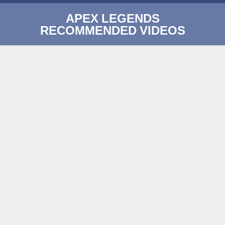
APEX LEGENDS
RECOMMENDED VIDEOS