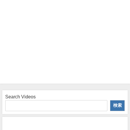
Search Videos
検索