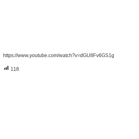
https://www.youtube.com/watch?v=dGU8Fv6GS1g
118